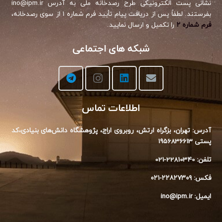
نشانی پست الکترونیکی طرح رصدخانه ملی به آدرس ino@ipm.ir
بفرستند. لطفاً پس از دریافت پیام تأیید فرم شماره ۱ از سوی رصدخانه،
فرم شماره ۲
را تکمیل و ارسال نمایید.
شبکه های اجتماعی
اطلاعات تماس
آدرس: تهران، بزگراه ارتش، روبروی اراج،‌ پژوهشگاه دانش‌های بنیادی،‌کد
پستی 1956836613
تلفن: 22810340-021
فکس: ۲۲۸۲۷۳۰۹-۰۲۱
ایمیل: ino@ipm.ir