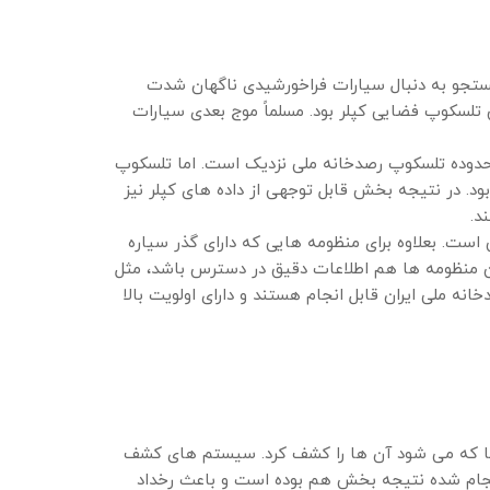
اولین سیاره فراخورشیدی حول یک ستاره خورشید مانند یعنی ستاره ۵۱ فرس اعظم (Mayor and Queloz, 1995) جستجو به دنبال سیارات فراخورشیدی ناگهان شدت
تلسکوپ فضایی کپلر بود. مسلماً موج بعدی سیارات
د باید گفت که این محدوده اتفاقاً به محدوده تلسکوپ رصدخانه ملی نزدیک است. اما تلسکوپ
حالت فوکوس خارج شده بود و روی مقدار ۱۰ ثانیه قوس تنظیم شده بود. در نتیجه بخش قابل توجهی از داده های کپلر نیز
است. بعلاوه برای منظومه هایی که دارای گذر سیاره
ن منظومه ها هم اطلاعات دقیق در دسترس باشد، مثل
ه ملی ایران قابل انجام هستند و دارای اولویت بالا
نجا که می شود آن ها را کشف کرد. سیستم های کشف
جام شده نتیجه بخش هم بوده است و باعث رخداد