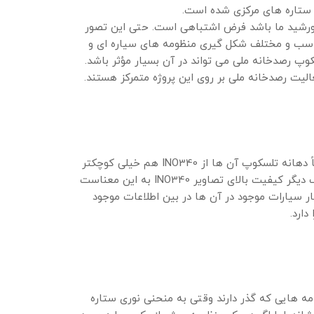
د ستاره های مرکزی شده است.
ه خورشید ما باشد فرض اشتباهی است. حتی این تصور
ناسب و مختلف شکل گیری منظومه های سیاره ای و
پ رصدخانه ملی می تواند در آن بسیار مؤثر باشد.
الیت رصدخانه ملی بر روی این پروژه متمرکز هستند.
لازم به ذکر است که تا کنون رصدهای متعدد و موفقی در میدان دید باز از گذر سیارات فراخورشیدی انجام شده است که اتفاقاً دهانه تلسکوپ آن ها از INO340 هم خیلی کوچکتر
بوده است. با به کار گیری تلسکوپ رصدخانه ملی می توان این رصدها را به سمت ستاره هایی با قدر خیلی پایین تر برد. از طرف دیگر کیفیت بالای تصاویر INO340 به این معناست
ر سیارات موجود در آن ها در بین اطلاعات موجود
ارد.
ه هایی که گذر دارند وقتی به منحنی نوری ستاره