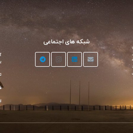
شبکه های اجتماعی
آ
بن
تلف
فک
ای