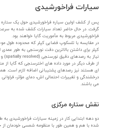
سیارات فراخورشیدی
گرفت. در حال حاضر تعداد سیارات کشف شده به سرعت در
فراخورشیدی مربوط به مأموریت گایا خواهند بود.
نیاز به رصدهای دقیق نورسنجی (spatially resolved) و طیف نگاری دارند و این گونه رصدها به خوبی با INO340 قابل اجرا هستند.
از طرف دیگر در مورد داده های اخترسنجی که گایا از م
ای هستند نیز رصدهای پشتیبانی اضافه لازم است. همز
درخشندگی و تغییرات احتمالی اش، دمای مؤثر، فراوانی ع
می باشند.
نقش ستاره مرکزی
دو دهه ابتدایی کار در زمینه سیارات فراخورشیدی به
شده با هم و همین طور با منظومه شمسی خودمان از 