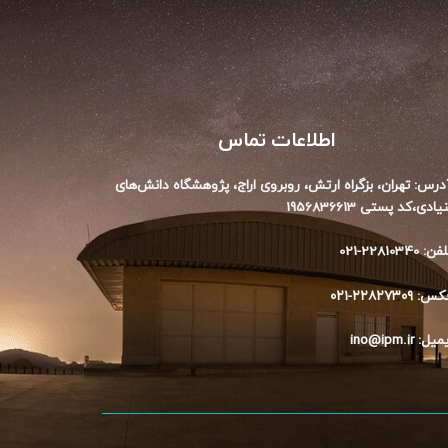
اطلاعات تماس
درس: تهران، بزگراه ارتش، روبروی اراج،‌ پژوهشگاه دانش‌های
یادی،‌کد پستی 1956836613
ن: 22810340-021
س: ۲۲۸۲۷۳۰۹-۰۲۱
میل: ino@ipm.ir