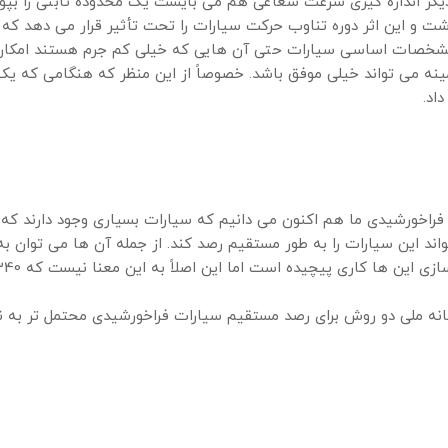
دیگر اندازه گیری سرعت شعاعی هم می بایست یک محدوده ثابتی را بپوش
شت و این اثر دوره تناوب حرکت سیارات را تحت تأثیر قرار می دهد که
شخصات اساسی سیارات حتی آن هایی که خیلی کم جرم هستند امکان پ
رند (حتی زیر یک متر) و INO340 در این زمینه می تواند خیلی موفق باشد. خصوصاً از این منظ
اد.
ت فراخورشیدی ما هم اکنون می دانیم که سیارات بسیاری وجود دارند که 
از ابزار کمکی لازم استفاده شود INO340 می تواند این سیارات را به طور مستقیم رصد کند. از جمل
انه ملی دو روش برای رصد مستقیم سیارات فراخورشیدی محتمل تر به ن