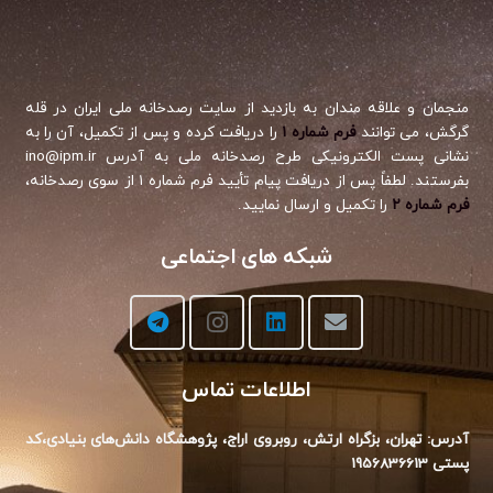
منجمان و علاقه مندان به بازدید از سایت رصدخانه ملی ایران در قله
گرگش، می توانند
فرم شماره ۱
را دریافت کرده و پس از تکمیل، آن را به
نشانی پست الکترونیکی طرح رصدخانه ملی به آدرس ino@ipm.ir
بفرستند. لطفاً پس از دریافت پیام تأیید فرم شماره ۱ از سوی رصدخانه،
فرم شماره ۲
را تکمیل و ارسال نمایید.
شبکه های اجتماعی
اطلاعات تماس
آدرس: تهران، بزگراه ارتش، روبروی اراج،‌ پژوهشگاه دانش‌های بنیادی،‌کد
پستی 1956836613