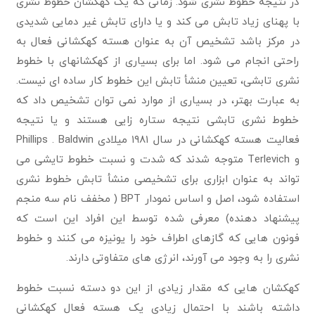
در نتیجه خطوط نشری شود. زمانی که یک کهکشان خطوط نشری
با پهنای زیاد تابش می کند و یا دارای تابش غیر دمایی شدیدی
در مرکز باشد تشخیص آن به عنوان هسته کهکشانی فعال به
راحتی انجام می شود. اما برای بسیاری از کهکشانهای با خطوط
نشری تابشی، تعیین منشأ تابش این خطوط کار ساده ای نیست.
به عبارت بهتر، در بسیاری از موارد نمی توان تشخیص داد که
خطوط نشری تابشی نتیجه ستاره زایی هستند و یا نتیجه
فعالیت هسته کهکشانی در سال ۱۹۸۱ میلادی Phillips . Baldwin
و Terlevich متوجه شدند که شدت و نسبت خطوط تایشی می
تواند به عنوان ابزاری برای تشخیصی منشأ تابش خطوط نشری
استفاده شود، اصل و اساس نمودار BPT ( مخفف نام سه منجم
پیشنهاد دهنده) معرفی شده توسط این افراد این است که
فونون هایی که گازهای اطراف خود را یونیزه می کنند و خطوط
نشری را به وجود می آورند، انرژی های متفاوتی دارند.
کهکشان هایی که مقدار زیادی از این دو دسته نسبت خطوط
داشته باشند با احتمال زیادی یک هسته فعال کهکشانی