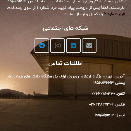
نشانی پست الکترونیکی طرح رصدخانه ملی به آدرس ino@ipm.ir
بفرستند. لطفاً پس از دریافت پیام تأیید فرم شماره ۱ از سوی رصدخانه،
فرم شماره ۲
را تکمیل و ارسال نمایید.
شبکه های اجتماعی
اطلاعات تماس
آدرس: تهران، بزگراه ارتش، روبروی اراج،‌ پژوهشگاه دانش‌های بنیادی،‌کد
پستی 1956836613
تلفن: 22810340-021
فکس: ۲۲۸۲۷۳۰۹-۰۲۱
ایمیل: ino@ipm.ir