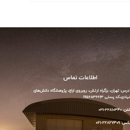
اطلاعات تماس
درس: تهران، بزگراه ارتش، روبروی اراج،‌ پژوهشگاه دانش‌های
یادی،‌کد پستی 1956836613
ن: 22810340-021
س: ۲۲۸۲۷۳۰۹-۰۲۱