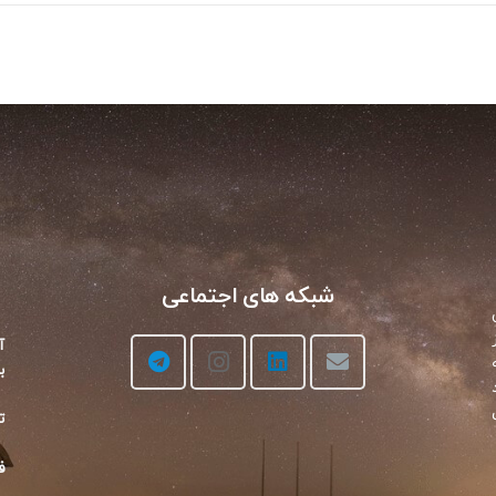
شبکه های اجتماعی
آ
بن
تلف
فک