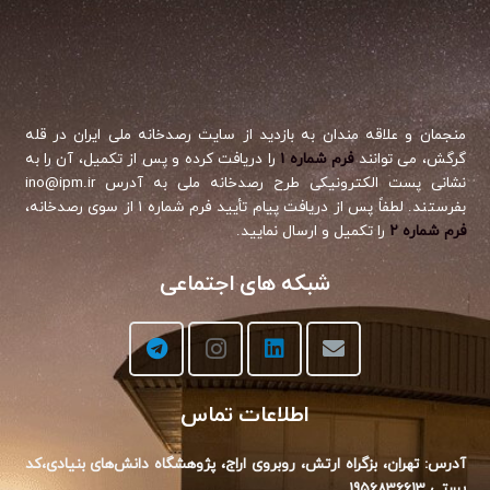
منجمان و علاقه مندان به بازدید از سایت رصدخانه ملی ایران در قله
گرگش، می توانند
فرم شماره ۱
را دریافت کرده و پس از تکمیل، آن را به
نشانی پست الکترونیکی طرح رصدخانه ملی به آدرس ino@ipm.ir
بفرستند. لطفاً پس از دریافت پیام تأیید فرم شماره ۱ از سوی رصدخانه،
فرم شماره ۲
را تکمیل و ارسال نمایید.
شبکه های اجتماعی
اطلاعات تماس
آدرس: تهران، بزگراه ارتش، روبروی اراج،‌ پژوهشگاه دانش‌های بنیادی،‌کد
پستی 1956836613