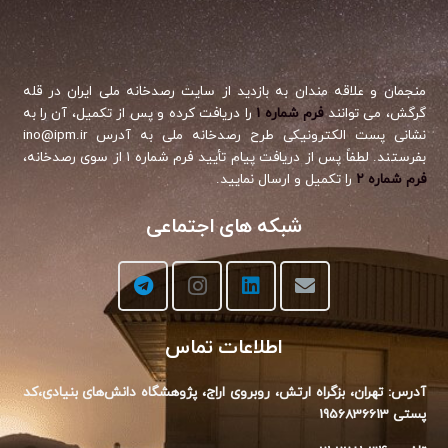
منجمان و علاقه مندان به بازدید از سایت رصدخانه ملی ایران در قله
گرگش، می توانند
فرم شماره ۱
را دریافت کرده و پس از تکمیل، آن را به
نشانی پست الکترونیکی طرح رصدخانه ملی به آدرس ino@ipm.ir
بفرستند. لطفاً پس از دریافت پیام تأیید فرم شماره ۱ از سوی رصدخانه،
فرم شماره ۲
را تکمیل و ارسال نمایید.
شبکه های اجتماعی
اطلاعات تماس
آدرس: تهران، بزگراه ارتش، روبروی اراج،‌ پژوهشگاه دانش‌های بنیادی،‌کد
پستی 1956836613